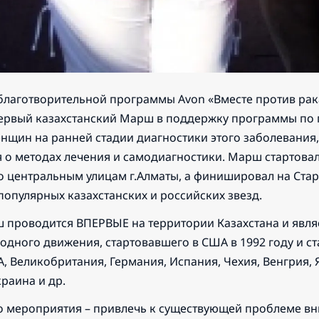
благотворительной программы Avon «Вместе против рака 
ервый казахстанский Марш в поддержку программы по
енщин на ранней стадии диагностики этого заболевани
 о методах лечения и самодиагностики. Марш стартовал 
 центральным улицам г.Алматы, а финишировал на Стар
популярных казахстанских и российских звезд.
 проводится ВПЕРВЫЕ на территории Казахстана и явля
дного движения, стартовавшего в США в 1992 году и ст
, Великобритания, Германия, Испания, Чехия, Венгрия, 
краина и др.
о мероприятия – привлечь к существующей проблеме вн