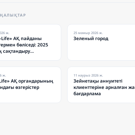
АҢАЛЫҚТАР
026 ж.
25 мамыр 2026 ж.
-Life» АҚ пайданы
Зеленый город
ермен бөліседі: 2025
 сақтандыру
дтері төленеді
6 ж.
11 наурыз 2026 ж.
Life» АҚ органдарының
Зейнетақы аннуитеті
ндағы өзгерістер
клиенттеріне арналған ж
бағдарлама