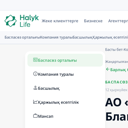
Жеке клиенттерге
Бизнеске
Агенттер
Баспасөз орталығы
Компания туралы
Басшылық
Қаржылық есептілі
Басты бет
›
К
Баспасөз орталығы
Жаңартылған к
Барлық 
Компания туралы
БАСПАСӨ
Басшылық
12 қыркүйек 
АО 
Қаржылық есептілік
Бла
Мансап