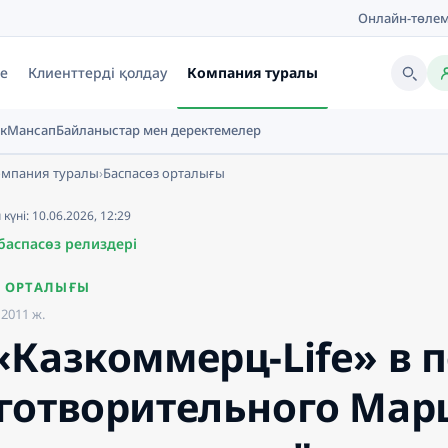
Онлайн-төле
ге
Клиенттерді қолдау
Компания туралы
к
Мансап
Байланыстар мен деректемелер
омпания туралы
›
Баспасөз орталығы
үні: 10.06.2026, 12:29
баспасөз релиздері
З ОРТАЛЫҒЫ
2011 ж.
«Казкоммерц-Life» в 
готворительного Мар