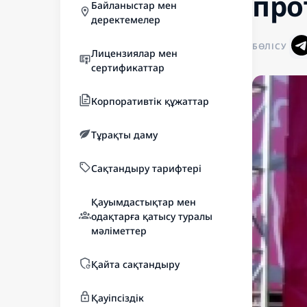
про
Байланыстар мен
деректемелер
БӨЛІСУ
Лицензиялар мен
сертификаттар
Корпоративтік құжаттар
Тұрақты даму
Сақтандыру тарифтері
Қауымдастықтар мен
одақтарға қатысу туралы
мәліметтер
Қайта сақтандыру
Қауіпсіздік