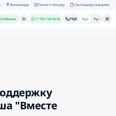
м
Филиалдар
Полисті тексеру
Сақтандыру жағдайы
Кабинет
+7 700 748 96 50
7123
Қаз
Рус
поддержку
ша "Вместе