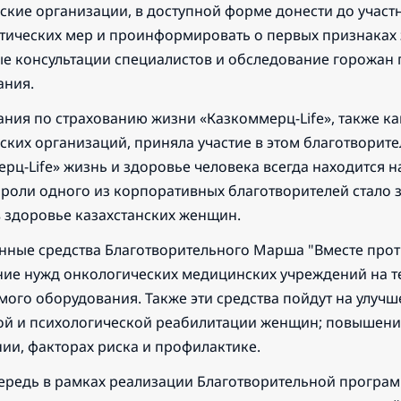
кие организации, в доступной форме донести до учас
ических мер и проинформировать о первых признаках з
ые консультации специалистов и обследование горожан
ания.
ния по страхованию жизни «Казкоммерц-Life», также ка
ких организаций, приняла участие в этом благотворит
рц-Life» жизнь и здоровье человека всегда находится на
 роли одного из корпоративных благотворителей стал
 здоровье казахстанских женщин.
нные средства Благотворительного Марша "Вместе проти
ие нужд онкологических медицинских учреждений на те
ого оборудования. Также эти средства пойдут на улучш
ой и психологической реабилитации женщин; повышен
ии, факторах риска и профилактике.
ередь в рамках реализации Благотворительной програм