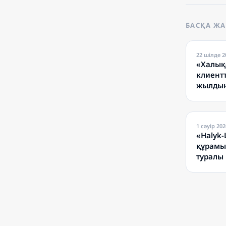
БАСҚА Ж
22 шілде 2
«Халық
клиентт
жылдың
дивиден
1 сәуір 202
«Halyk-
құрамы
туралы