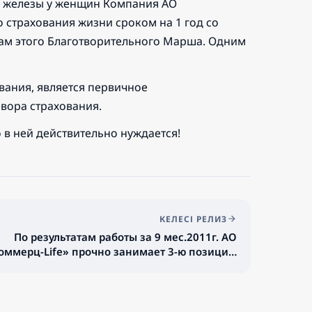
 железы у женщин Компания АО
 страхования жизни сроком на 1 год со
ицам этого Благотворительного Марша. Одним
вания, является первичное
вора страхования.
о в ней действительно нуждается!
КЕЛЕСІ РЕЛИЗ
По результатам работы за 9 мес.2011г. АО
оммерц-Life» прочно занимает 3-ю позицию
на рынке страхования жизни (среди 7-ми
Компаний по страхованию жизни).