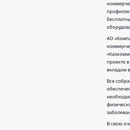
коммерчес
профилакт
бесплатн
оборудов
АО «Компа
коммерчес
«Казкомме
проекте в
вкладом в
Все собра
обеспечен
необходим
физическ
заболеван
В свою оч