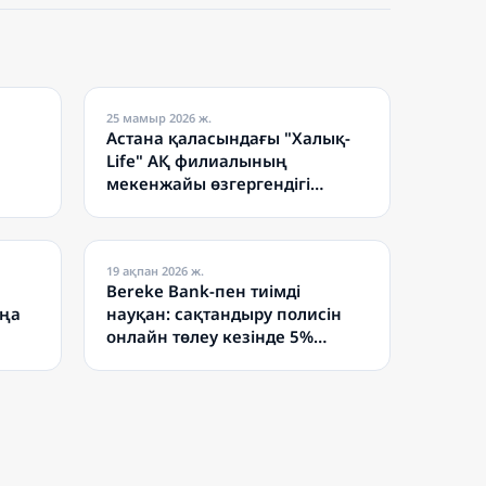
25 мамыр 2026 ж.
Астана қаласындағы "Халық-
Life" АҚ филиалының
мекенжайы өзгергендігі
туралы
19 ақпан 2026 ж.
Bereke Bank-пен тиімді
аңа
науқан: сақтандыру полисін
онлайн төлеу кезінде 5%
кешбэк