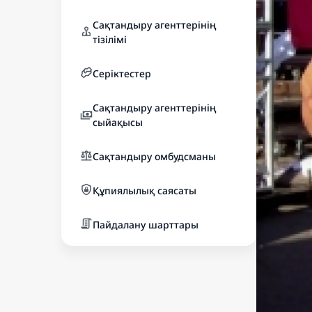
Сақтандыру агенттерінің
тізілімі
Серіктестер
Сақтандыру агенттерінің
сыйақысы
Сақтандыру омбудсманы
Құпиялылық саясаты
Пайдалану шарттары