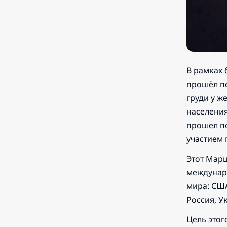
В рамках 
прошёл п
груди у ж
населения
прошел по
участием 
Этот Марш
междунаро
мира: США
Россия, У
Цель этог