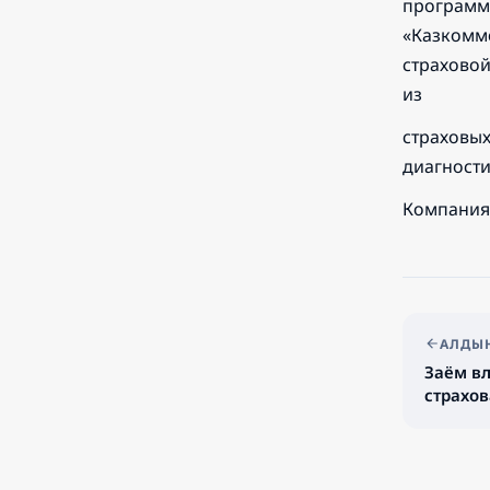
программ
«Казкомме
страховой
из
страховых
диагности
Компания 
АЛДЫҢ
Заём в
страхов