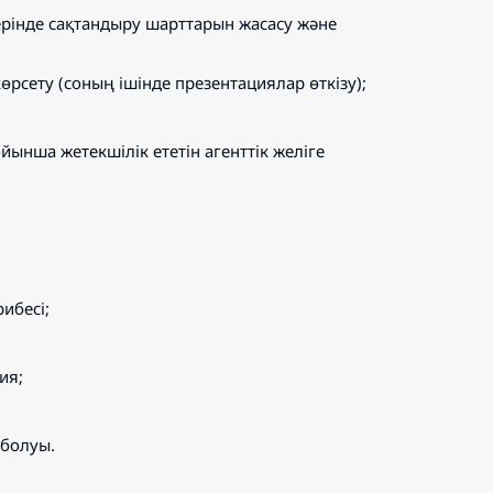
ерінде сақтандыру шарттарын жасасу және
рсету (соның ішінде презентациялар өткізу);
ынша жетекшілік ететін агенттік желіге
ибесі;
ия;
 болуы.