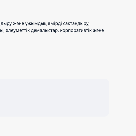
андыру және ұжымдық өмірді сақтандыру,
ы, әлеуметтік демалыстар, корпоративтік және