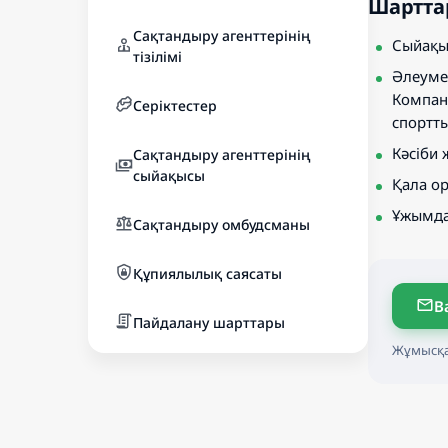
Шартта
Сақтандыру агенттерінің
Сыйақы 
тізілімі
Әлеумет
Компани
Серіктестер
спортты
Кәсіби 
Сақтандыру агенттерінің
сыйақысы
Қала о
Ұжымда
Сақтандыру омбудсманы
Құпиялылық саясаты
В
Пайдалану шарттары
Жұмысқа 