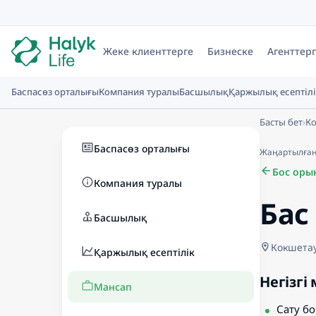
Жеке клиенттерге
Бизнеске
Агенттер
Баспасөз орталығы
Компания туралы
Басшылық
Қаржылық есептілі
Басты бет
›
К
Баспасөз орталығы
Жаңартылған к
Бос орын
Компания туралы
Бас
Басшылық
Кокшета
Қаржылық есептілік
Негізгі
Мансап
Сату б