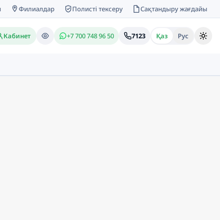
м
Филиалдар
Полисті тексеру
Сақтандыру жағдайы
Кабинет
+7 700 748 96 50
7123
Қаз
Рус