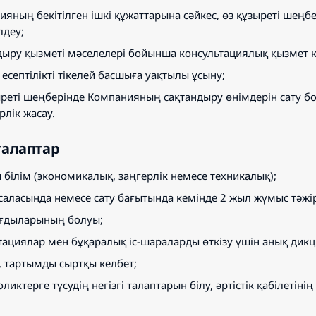
яның бекітілген ішкі құжаттарына сәйкес, өз құзыреті шеңб
лдеу;
ыру қызметі мәселелері бойынша консультациялық қызмет кө
 есептілікті тікелей басшыға уақтылы ұсыну;
реті шеңберінде Компанияның сақтандыру өнімдерін сату бой
рлік жасау.
 талаптар
білім (экономикалық, заңгерлік немесе техникалық);
аласында немесе сату бағытында кемінде 2 жыл жұмыс тәжір
ағдыларының болуы;
ациялар мен бұқаралық іс-шараларды өткізу үшін анық дикц
, тартымды сыртқы келбет;
ликтерге түсудің негізгі талаптарын білу, әртістік қабілетінің