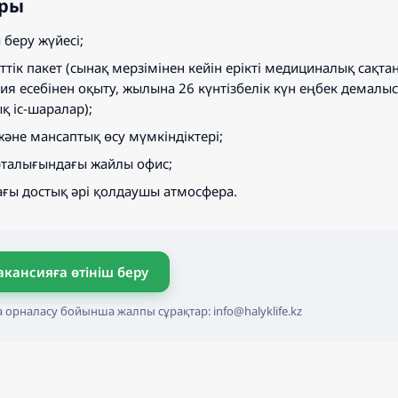
ры
беру жүйесі;
тік пакет (сынақ мерзімінен кейін ерікті медициналық сақт
я есебінен оқыту, жылына 26 күнтізбелік күн еңбек демалыс
қ іс-шаралар);
және мансаптық өсу мүмкіндіктері;
рталығындағы жайлы офис;
ғы достық әрі қолдаушы атмосфера.
акансияға өтініш беру
орналасу бойынша жалпы сұрақтар: info@halyklife.kz