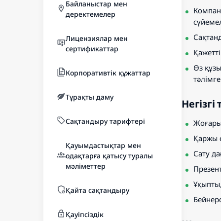
Байланыстар мен
Компани
деректемелер
сүйеме
Сақтанд
Лицензиялар мен
сертификаттар
Қажетті
Өз құзы
Корпоративтік құжаттар
тәлімге
Тұрақты даму
Негізгі
Сақтандыру тарифтері
Жоғары 
Қаржы с
Қауымдастықтар мен
Сату д
одақтарға қатысу туралы
мәліметтер
Презент
Ұқыпты
Қайта сақтандыру
Бейнеро
Қауіпсіздік