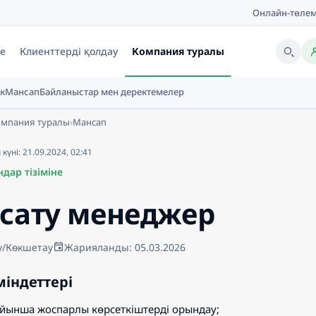
Онлайн-төле
ге
Клиенттерді қолдау
Компания туралы
к
Мансап
Байланыстар мен деректемелер
омпания туралы
›
Мансап
үні: 21.09.2024, 02:41
дар тізіміне
 сату менеджер
у/Көкшетау
Жарияланды: 05.03.2026
 міндеттері
ойынша жоспарлы көрсеткіштерді орындау;