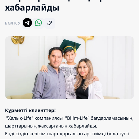
хабарлайды
БӨЛІСУ
Құрметті клиенттер!
"Халық-Life" компаниясы "Bilim-Life" бағдарламасының
шарттарының жақсарғанын хабарлайды.
Енді сіздің келісім-шарт қорғалған әрі тиімді бола түсті.