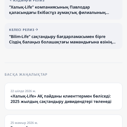
АЛДЫҢҒЫ РЕЛИЗ
"Халық-Life" компаниясының Павлодар
қаласындағы Екібастұз аумақтық филиалының
мекен-жайының ауысқаны жайлы
КЕЛЕСІ РЕЛИЗ
"Bilim-Life" сақтандыру бағдарламасымен бірге
Сіздің балаңыз болашақтағы мамандығына өзінің
алғашқы қадамын жасай алады!
БАСҚА ЖАҢАЛЫҚТАР
22 шілде 2026 ж.
«Халық-Life» АҚ пайданы клиенттермен бөліседі:
2025 жылдың сақтандыру дивидендтері төленеді
25 мамыр 2026 ж.