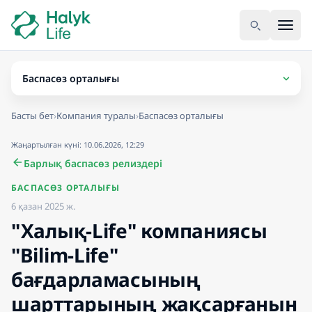
Басты бет
›
Компания туралы
›
Баспасөз орталығы
Жаңартылған күні: 10.06.2026, 12:29
Барлық баспасөз релиздері
БАСПАСӨЗ ОРТАЛЫҒЫ
6 қазан 2025 ж.
"Халық-Life" компаниясы
"Bilim-Life"
бағдарламасының
шарттарының жақсарғанын