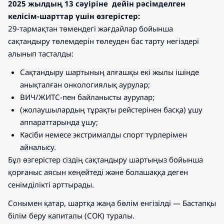
2025 жылдың 13 сәуіріне дейін рәсімделген
келісім-шарттар үшін өзгерістер
:
29-тармақтан төмендегі жағдайлар бойынша
сақтандыру төлемдерін төлеуден бас тарту негіздері
алынып тасталды:
Сақтандыру шартының алғашқы екі жылы ішінде
анықталған онкологиялық аурулар;
ВИЧ/ЖИТС-пен байланысты аурулар;
(жолаушылардың тұрақты рейстерінен басқа) ұшу
аппараттарында ұшу;
Кәсіби немесе экстрималды спорт түрлерімен
айналысу.
Бұл өзгерістер сіздің сақтандыру шартыңыз бойынша
қорғаныс аясын кеңейтеді және болашаққа деген
сенімділікті арттырады.
Сонымен қатар, шартқа жаңа бөлім енгізілді — Бастапқы
білім беру капиталы (СОК) туралы.