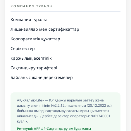
КОМПАНИЯ ТУРАЛЫ
Компания туралы
Лицензиялар мен сертификаттар
Корпоративтік құжаттар
Серіктестер
Қаржылық есептілік
Сақтандыру тарифтері
Байланыс және деректемелер
АҚ «Халық-Life» — ҚР Қаржы нарығын реттеу және
дамыту агенттігінің №2.2.12 лицензиясы (28.12.2022 ж.)
бойынша өмірді сақтандыру саласындағы қызметпен
айналысады. Дербес деректер операторы: №01740001
куәлік.
Реттеуші: АРРФР
·
Сақтандыру омбудсманы