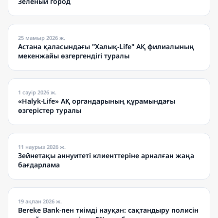
Зеленый город
25 мамыр 2026 ж.
Астана қаласындағы "Халық-Life" АҚ филиалының
мекенжайы өзгергендігі туралы
1 сәуір 2026 ж.
«Halyk-Life» АҚ органдарының құрамындағы
өзгерістер туралы
11 наурыз 2026 ж.
Зейнетақы аннуитеті клиенттеріне арналған жаңа
бағдарлама
19 ақпан 2026 ж.
Bereke Bank-пен тиімді науқан: сақтандыру полисін