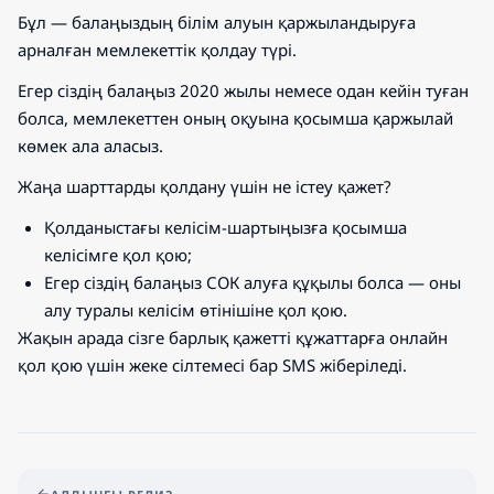
Бұл — балаңыздың білім алуын қаржыландыруға
арналған мемлекеттік қолдау түрі.
Егер сіздің балаңыз 2020 жылы немесе одан кейін туған
болса, мемлекеттен оның оқуына қосымша қаржылай
көмек ала аласыз.
Жаңа шарттарды қолдану үшін не істеу қажет?
Қолданыстағы келісім-шартыңызға қосымша
келісімге қол қою;
Егер сіздің балаңыз СОК алуға құқылы болса — оны
алу туралы келісім өтінішіне қол қою.
Жақын арада сізге барлық қажетті құжаттарға онлайн
қол қою үшін жеке сілтемесі бар SMS жіберіледі.