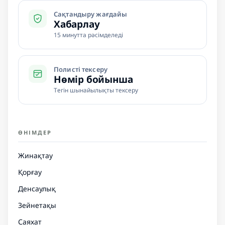
Сақтандыру жағдайы
Хабарлау
15 минутта рәсімделеді
Полисті тексеру
Нөмір бойынша
Тегін шынайылықты тексеру
ӨНІМДЕР
Жинақтау
Қорғау
Денсаулық
Зейнетақы
Саяхат