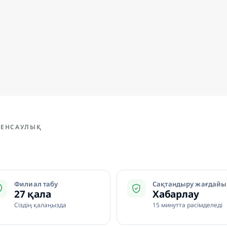
 ДЕНСАУЛЫҚ
Филиал табу
Сақтандыру жағдайы
27 қала
Хабарлау
Сіздің қалаңызда
15 минутта рәсімделеді