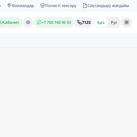
м
Филиалдар
Полисті тексеру
Сақтандыру жағдайы
Кабинет
+7 700 748 96 50
7123
Қаз
Рус