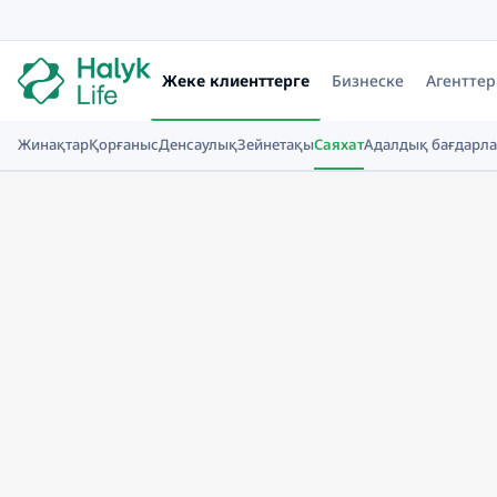
Жеке клиенттерге
Бизнеске
Агенттер
Жинақтар
Қорғаныс
Денсаулық
Зейнетақы
Саяхат
Адалдық бағдарл