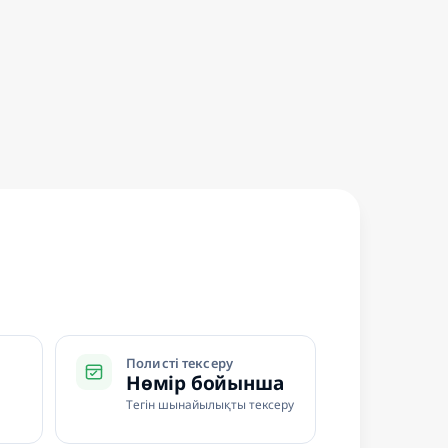
Полисті тексеру
Нөмір бойынша
Тегін шынайылықты тексеру