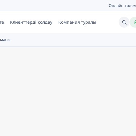
Онлайн-төле
ге
Клиенттерді қолдау
Компания туралы
амасы