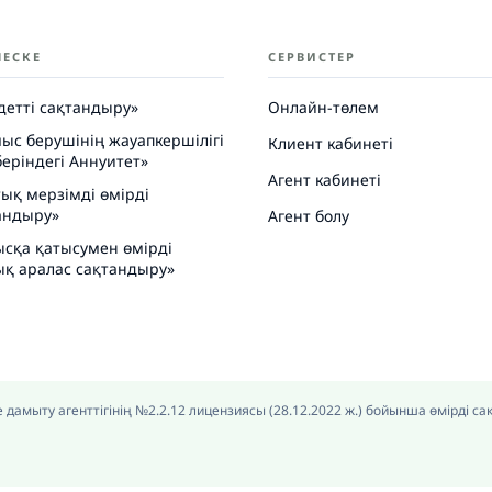
НЕСКЕ
СЕРВИСТЕР
детті сақтандыру»
Онлайн-төлем
ыс берушінің жауапкершілігі
Клиент кабинеті
еріндегі Аннуитет»
Агент кабинеті
тық мерзімді өмірді
андыру»
Агент болу
ысқа қатысумен өмірді
ық аралас сақтандыру»
 дамыту агенттігінің №2.2.12 лицензиясы (28.12.2022 ж.) бойынша өмірді 