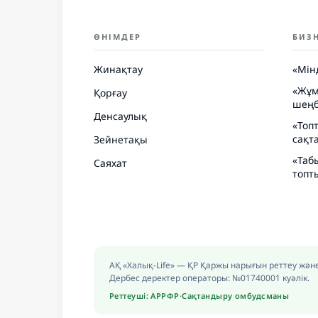
ӨНІМДЕР
БИЗ
Жинақтау
«Мін
«Жұм
Қорғау
шеңб
Денсаулық
«Топ
сақт
Зейнетақы
«Таб
Саяхат
топт
АҚ «Халық-Life» — ҚР Қаржы нарығын реттеу және
Дербес деректер операторы: №01740001 куәлік.
Реттеуші: АРРФР
·
Сақтандыру омбудсманы