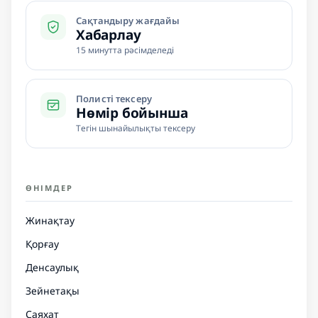
Сақтандыру жағдайы
Хабарлау
15 минутта рәсімделеді
Полисті тексеру
Нөмір бойынша
Тегін шынайылықты тексеру
ӨНІМДЕР
Жинақтау
Қорғау
Денсаулық
Зейнетақы
Саяхат