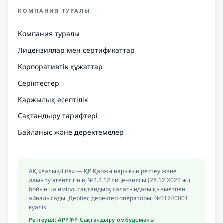
КОМПАНИЯ ТУРАЛЫ
Компания туралы
Лицензиялар мен сертификаттар
Корпоративтік құжаттар
Серіктестер
Қаржылық есептілік
Сақтандыру тарифтері
Байланыс және деректемелер
АҚ «Халық-Life» — ҚР Қаржы нарығын реттеу және
дамыту агенттігінің №2.2.12 лицензиясы (28.12.2022 ж.)
бойынша өмірді сақтандыру саласындағы қызметпен
айналысады. Дербес деректер операторы: №01740001
куәлік.
Реттеуші: АРРФР
·
Сақтандыру омбудсманы