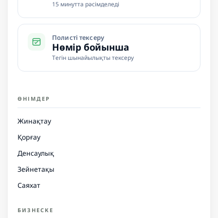
15 минутта рәсімделеді
Полисті тексеру
Нөмір бойынша
Тегін шынайылықты тексеру
ӨНІМДЕР
Жинақтау
Қорғау
Денсаулық
Зейнетақы
Саяхат
БИЗНЕСКЕ