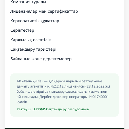
Компания туралы
Лицензиялар мен сертификаттар
Корпоративтік құжаттар
Серіктестер
Қаржылық есептілік
Сақтандыру тарифтері
Байланыс және деректемелер
АҚ «Халық-Life» — ҚР Қаржы нарығын реттеу және
дамыту агенттігінің №2.2.12 лицензиясы (28.12.2022 ж.)
бойынша өмірді сақтандыру саласындағы қызметпен
айналысады. Дербес деректер операторы: №01740001
куәлік.
Реттеуші: АРРФР
·
Сақтандыру омбудсманы