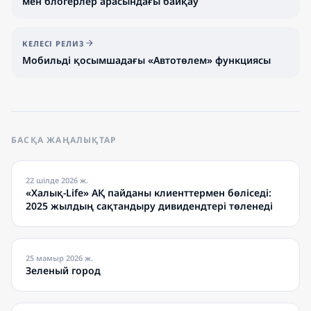
мен блогерлер арасындағы байқау
КЕЛЕСІ РЕЛИЗ
Мобильді қосымшадағы «Автотөлем» функциясы
БАСҚА ЖАҢАЛЫҚТАР
22 шілде 2026 ж.
«Халық-Life» АҚ пайданы клиенттермен бөліседі:
2025 жылдың сақтандыру дивидендтері төленеді
25 мамыр 2026 ж.
Зеленый город