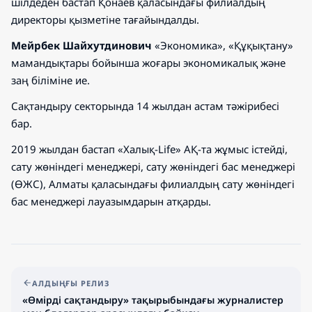
шілдеден бастап Қонаев қаласындағы филиалдың
директоры қызметіне тағайындалды.
Мейрбек Шайхутдинович
«Экономика», «Құқықтану»
мамандықтары бойынша жоғары экономикалық және
заң біліміне ие.
Сақтандыру секторында 14 жылдан астам тәжірибесі
бар.
2019 жылдан бастап «Халық-Life» АҚ-та жұмыс істейді,
сату жөніндегі менеджері, сату жөніндегі бас менеджері
(ӨЖС), Алматы қаласындағы филиалдың сату жөніндегі
бас менеджері лауазымдарын атқарды.
АЛДЫҢҒЫ РЕЛИЗ
«Өмірді сақтандыру» тақырыбындағы журналистер