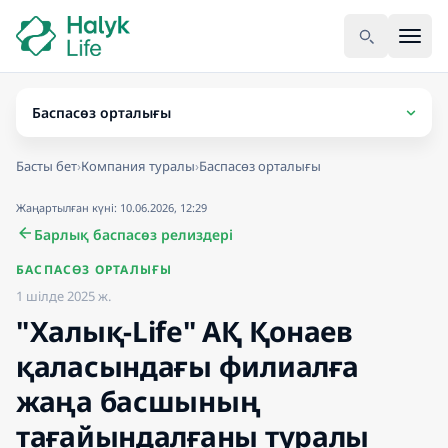
Басты бет
›
Компания туралы
›
Баспасөз орталығы
Жаңартылған күні: 10.06.2026, 12:29
Барлық баспасөз релиздері
БАСПАСӨЗ ОРТАЛЫҒЫ
1 шілде 2025 ж.
"Халық-Life" АҚ Қонаев
қаласындағы филиалға
жаңа басшының
тағайындалғаны туралы